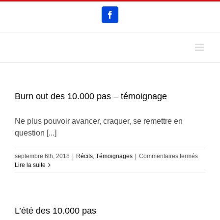
Passer
Facebook
au
contenu
Burn out des 10.000 pas – témoignage
Ne plus pouvoir avancer, craquer, se remettre en
question [...]
sur
septembre 6th, 2018
|
Récits
,
Témoignages
|
Commentaires fermés
Burn
Lire la suite
out
des
10.000
pas
–
L’été des 10.000 pas
témoign