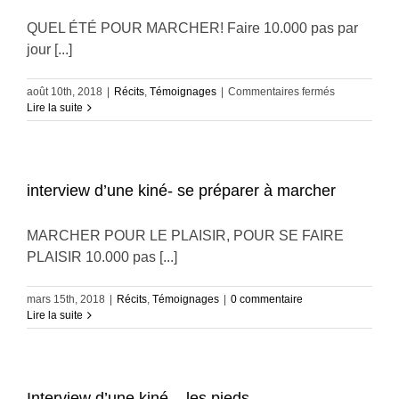
QUEL ÉTÉ POUR MARCHER! Faire 10.000 pas par
jour [...]
sur
août 10th, 2018
|
Récits
,
Témoignages
|
Commentaires fermés
L’été
Lire la suite
des
10.000
pas
interview d’une kiné- se préparer à marcher
MARCHER POUR LE PLAISIR, POUR SE FAIRE
PLAISIR 10.000 pas [...]
mars 15th, 2018
|
Récits
,
Témoignages
|
0 commentaire
Lire la suite
Interview d’une kiné – les pieds