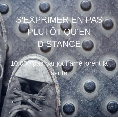
S’EXPRIMER EN PAS
PLUTÔT QU’EN
DISTANCE
10.000 pas par jour améliorent la
santé