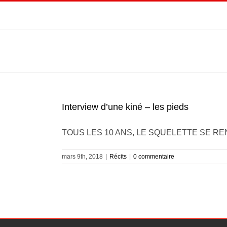
Passer
au
contenu
Interview d’une kiné – les pieds
TOUS LES 10 ANS, LE SQUELETTE SE RENO
mars 9th, 2018
|
Récits
|
0 commentaire