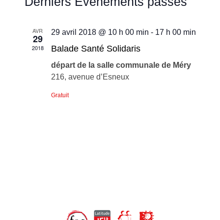
Derniers Évènements passés
et
vues
une
Évène
navigati
date.
AVR
29 avril 2018 @ 10 h 00 min
-
17 h 00 min
de
29
2018
Balade Santé Solidaris
vues
départ de la salle communale de Méry
Évènem
216, avenue d’Esneux
Gratuit