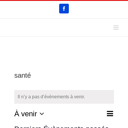
Passer
Facebook
au
contenu
santé
Il n’y a pas d’évènements à venir.
Navigat
À venir
Liste
Recherche
Recherc
de
Sélectionnez