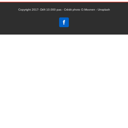
Copyright 2017- Défi 10.000 pas - Crédit photo O.Moonen - Unsplash
Facebook