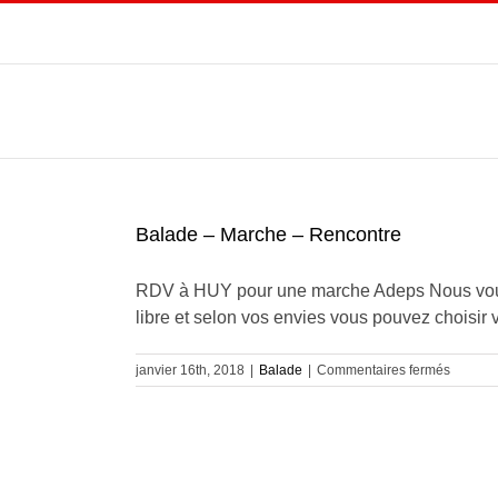
Passer
au
contenu
Balade – Marche – Rencontre
RDV à HUY pour une marche Adeps Nous vous p
libre et selon vos envies vous pouvez choisir 
sur
janvier 16th, 2018
|
Balade
|
Commentaires fermés
Balade
–
Marche
–
Rencon